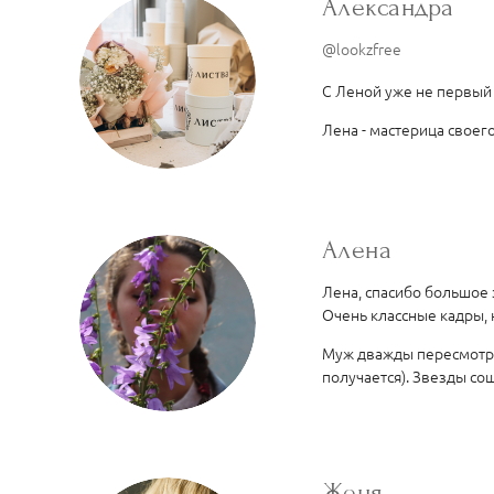
Александра
@lookzfree
С Леной уже не первый 
Лена - мастерица своег
Алена
Лена, спасибо большое
Очень классные кадры, 
Муж дважды пересмотрел
получается). Звезды со
Женя