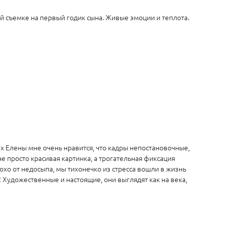
ой съемке на первый годик сына. Живые эмоции и теплота.
ах Елены мне очень нравится, что кадры непостановочные,
не просто красивая картинка, а трогательная фиксация
охо от недосыпа, мы тихонечко из стресса вошли в жизнь
! Художественные и настоящие, они выглядят как на века,