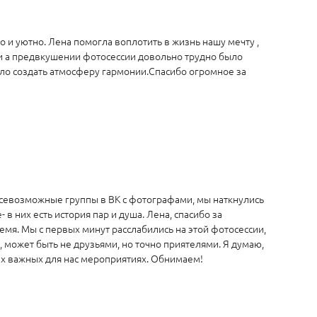
о и уютно. Лена помогла воплотить в жизнь нашу мечту ,
ли а предвкушении фотосессии довольно трудно было
огло создать атмосферу гармонии.Спасибо огромное за
я всевозможные группы в ВК с фотографами, мы наткнулись
в них есть история пар и душа. Лена, спасибо за
ремя. Мы с первых минут расслабились на этой фотосессии,
 может быть не друзьями, но точно приятелями. Я думаю,
сех важных для нас мероприятиях. Обнимаем!