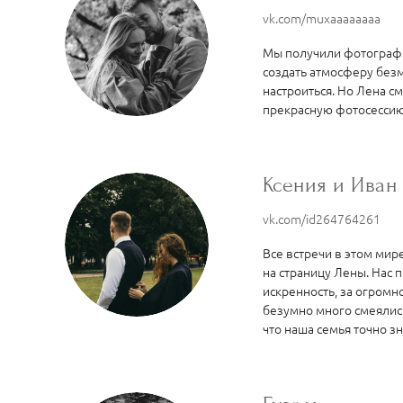
vk.com/muxaaaaaaaa
Мы получили фотографии
создать атмосферу без
настроиться. Но Лена с
прекрасную фотосессию
Ксения и Иван
vk.com/id264764261
Все встречи в этом мир
на страницу Лены. Нас п
искренность, за огромно
безумно много смеялись
что наша семья точно з