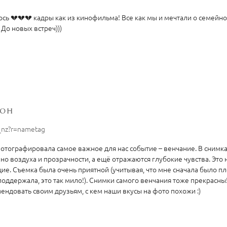
сь 💔💔💔 кадры как из кинофильма! Все как мы и мечтали о семейн
До новых встреч)))
тон
t_nz?r=nametag
фотографировала самое важное для нас событие – венчание. В снимк
но воздуха и прозрачности, а ещё отражаются глубокие чувства. Это 
щие. Съемка была очень приятной (учитывая, что мне сначала было пл
 поддержала, это так мило!). Снимки самого венчания тоже прекрасны
ендовать своим друзьям, с кем наши вкусы на фото похожи :)