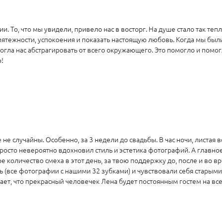
. То, что мы увидели, привело нас в восторг. На душе стало так тепл
мятежности, успокоения и показать настоящую любовь. Когда мы бы
могла нас абстрагировать от всего окружающего. Это помогло и пом
!
е не случайны. Особенно, за 3 недели до свадьбы. В час ночи, листа
росто невероятно вдохновил стиль и эстетика фотографий. А главное- 
е количество смеха в этот день, за твою поддержку до, после и во в
 (все фотографии с нашими 32 зубками) и чувствовали себя старыми,
нает, что прекрасный человечек Лена будет постоянным гостем на в