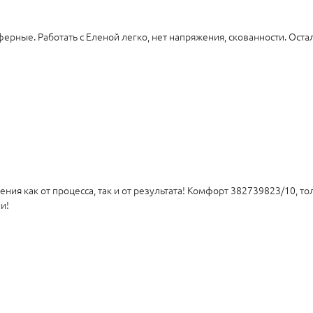
ерные. Работать с Еленой легко, нет напряжения, скованности. Оста
ия как от процесса, так и от результата! Комфорт 382739823/10, 
и!