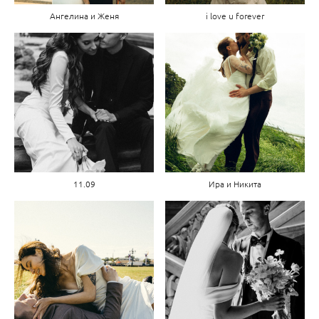
Ангелина и Женя
i love u forever
11.09
Ира и Никита