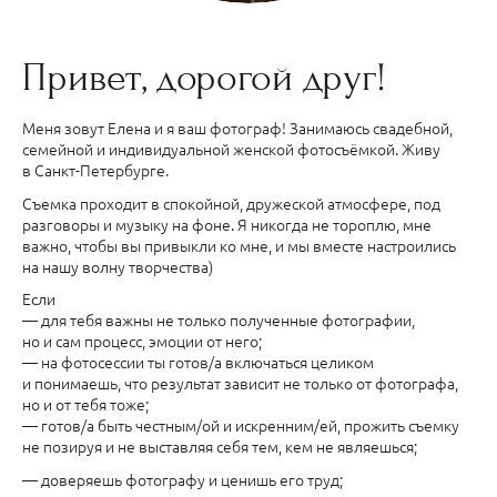
Привет, дорогой друг!
Меня зовут Елена и я ваш фотограф! Занимаюсь свадебной,
семейной и индивидуальной женской фотосъёмкой. Живу
в Санкт-Петербурге.
Съемка проходит в спокойной, дружеской атмосфере, под
разговоры и музыку на фоне. Я никогда не тороплю, мне
важно, чтобы вы привыкли ко мне, и мы вместе настроились
на нашу волну творчества)
Если
— для тебя важны не только полученные фотографии,
но и сам процесс, эмоции от него;
— на фотосессии ты готов/а включаться целиком
и понимаешь, что результат зависит не только от фотографа,
но и от тебя тоже;
— готов/а быть честным/ой и искренним/ей, прожить съемку
не позируя и не выставляя себя тем, кем не являешься;
— доверяешь фотографу и ценишь его труд;