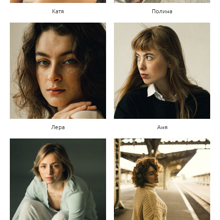
Катя
Полина
Лера
Аня