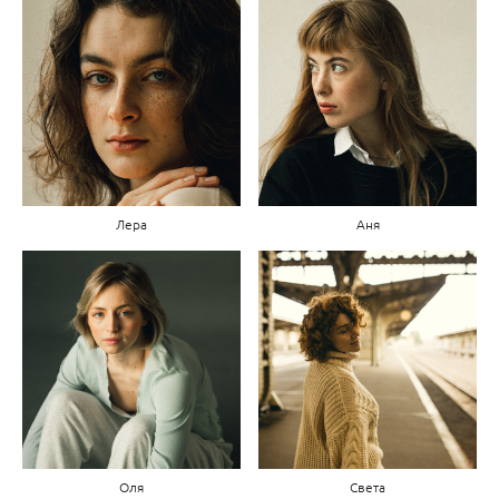
Лера
Аня
Оля
Света