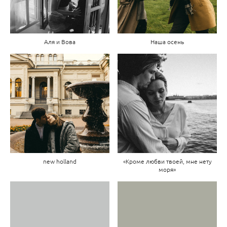
Аля и Вова
Наша осень
new holland
«Кроме любви твоей, мне нету
моря»